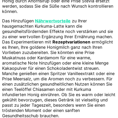
Honig durch Ahornsirup oder eine Prise Stevia ersetzt
werden, sodass Sie die Süße nach Wunsch kontrollieren
können.
Das Hinzufügen
Nährwertvorteile
zu Ihrer
hausgemachten Kurkuma-Latte kann die
gesundheitsfördernden Effekte noch verstärken und sie
zu einer wertvollen Ergänzung Ihrer Ernährung machen.
Das Experimentieren mit
Rezeptvariationen
ermöglicht
es Ihnen, Ihre goldene Honigmilch ganz nach Ihren
Vorlieben zuzubereiten. Sie könnten eine Prise
Muskatnuss oder Kardamom für eine warme,
aromatische Note hinzufügen oder eine kleine Menge
Kakaopulver für einen Schokoladentwist streuen.
Manche genießen einen Spritzer Vanilleextrakt oder eine
Prise Meersalz, um die Aromen noch zu verbessern. Für
einen zusätzlichen gesundheitlichen Nutzen können Sie
einen Teelöffel Chiasamen oder mit Kurkuma
infundierten Honig einrühren. Ob Sie es warm oder leicht
gekühlt bevorzugen, dieses Getränk ist vielseitig und
passt zu jeder Tageszeit, besonders wenn Sie einen
tröstenden Moment oder einen sanften
Gesundheitsschub brauchen.