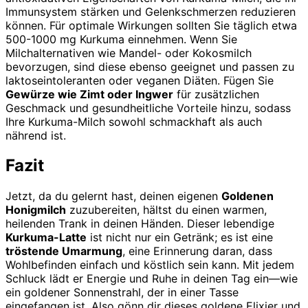
Immunsystem stärken und Gelenkschmerzen reduzieren
können. Für optimale Wirkungen sollten Sie täglich etwa
500-1000 mg Kurkuma einnehmen. Wenn Sie
Milchalternativen wie Mandel- oder Kokosmilch
bevorzugen, sind diese ebenso geeignet und passen zu
laktoseintoleranten oder veganen Diäten. Fügen Sie
Gewürze wie Zimt oder Ingwer
für zusätzlichen
Geschmack und gesundheitliche Vorteile hinzu, sodass
Ihre Kurkuma-Milch sowohl schmackhaft als auch
nährend ist.
Fazit
Jetzt, da du gelernt hast, deinen eigenen
Goldenen
Honigmilch
zuzubereiten, hältst du einen warmen,
heilenden Trank in deinen Händen. Dieser lebendige
Kurkuma-Latte
ist nicht nur ein Getränk; es ist eine
tröstende Umarmung
, eine Erinnerung daran, dass
Wohlbefinden einfach und köstlich sein kann. Mit jedem
Schluck lädt er Energie und Ruhe in deinen Tag ein—wie
ein goldener Sonnenstrahl, der in einer Tasse
eingefangen ist. Also gönn dir dieses goldene Elixier und