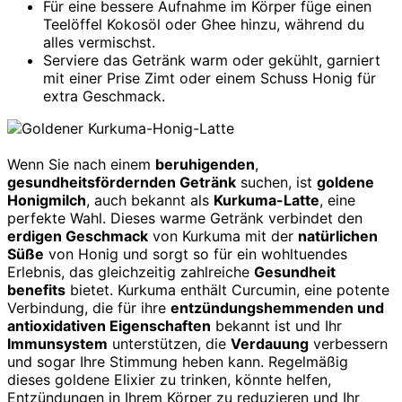
Für eine bessere Aufnahme im Körper füge einen
Teelöffel Kokosöl oder Ghee hinzu, während du
alles vermischst.
Serviere das Getränk warm oder gekühlt, garniert
mit einer Prise Zimt oder einem Schuss Honig für
extra Geschmack.
Wenn Sie nach einem
beruhigenden
,
gesundheitsfördernden Getränk
suchen, ist
goldene
Honigmilch
, auch bekannt als
Kurkuma-Latte
, eine
perfekte Wahl. Dieses warme Getränk verbindet den
erdigen Geschmack
von Kurkuma mit der
natürlichen
Süße
von Honig und sorgt so für ein wohltuendes
Erlebnis, das gleichzeitig zahlreiche
Gesundheit
benefits
bietet. Kurkuma enthält Curcumin, eine potente
Verbindung, die für ihre
entzündungshemmenden und
antioxidativen Eigenschaften
bekannt ist und Ihr
Immunsystem
unterstützen, die
Verdauung
verbessern
und sogar Ihre Stimmung heben kann. Regelmäßig
dieses goldene Elixier zu trinken, könnte helfen,
Entzündungen in Ihrem Körper zu reduzieren und Ihr