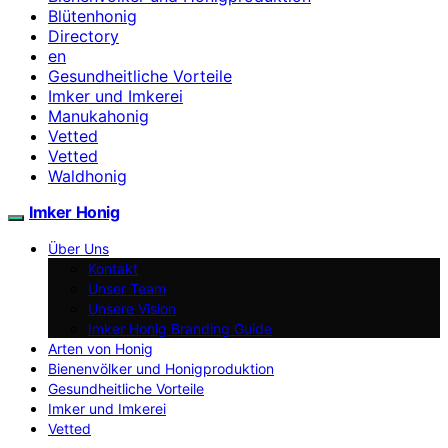
Blütenhonig
Directory
en
Gesundheitliche Vorteile
Imker und Imkerei
Manukahonig
Vetted
Vetted
Waldhonig
Imker Honig
Über Uns
Kontakt
Unser Team
Unsere Vision
Imker Honig Branding Guide
Arten von Honig
Bienenvölker und Honigproduktion
Gesundheitliche Vorteile
Imker und Imkerei
Vetted