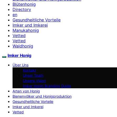
Blütenhonig
Directory
en
Gesundheitliche Vorteile
Imker und Imkerei
Manukahonig
Vetted
Vetted
Waldhonig
Imker Honig
Über Uns
Kontakt
Unser Team
Unsere Vision
Imker Honig Branding Guide
Arten von Honig
Bienenvölker und Honigproduktion
Gesundheitliche Vorteile
Imker und Imkerei
Vetted