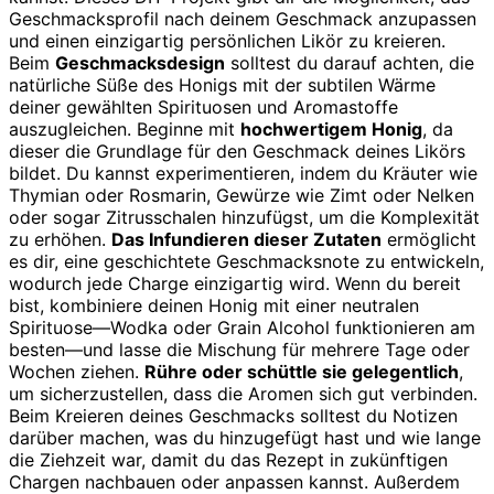
Geschmacksprofil nach deinem Geschmack anzupassen
und einen einzigartig persönlichen Likör zu kreieren.
Beim
Geschmacksdesign
solltest du darauf achten, die
natürliche Süße des Honigs mit der subtilen Wärme
deiner gewählten Spirituosen und Aromastoffe
auszugleichen. Beginne mit
hochwertigem Honig
, da
dieser die Grundlage für den Geschmack deines Likörs
bildet. Du kannst experimentieren, indem du Kräuter wie
Thymian oder Rosmarin, Gewürze wie Zimt oder Nelken
oder sogar Zitrusschalen hinzufügst, um die Komplexität
zu erhöhen.
Das Infundieren dieser Zutaten
ermöglicht
es dir, eine geschichtete Geschmacksnote zu entwickeln,
wodurch jede Charge einzigartig wird. Wenn du bereit
bist, kombiniere deinen Honig mit einer neutralen
Spirituose—Wodka oder Grain Alcohol funktionieren am
besten—und lasse die Mischung für mehrere Tage oder
Wochen ziehen.
Rühre oder schüttle sie gelegentlich
,
um sicherzustellen, dass die Aromen sich gut verbinden.
Beim Kreieren deines Geschmacks solltest du Notizen
darüber machen, was du hinzugefügt hast und wie lange
die Ziehzeit war, damit du das Rezept in zukünftigen
Chargen nachbauen oder anpassen kannst. Außerdem