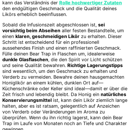
kann das Verständnis der
Rolle hochwertiger Zutaten
den endgültigen Geschmack und die Qualität deines
Likörs erheblich beeinflussen.
Sobald die Infusionszeit abgeschlossen ist,
sei
vorsichtig beim Abseihen
aller festen Bestandteile, um
einen
klaren, geschmeidigen Likör
zu erhalten. Dieser
Schritt ist entscheidend für ein professionell
aussehendes Finish und einen raffinierten Geschmack.
Fülle deinen Bear Trap in Flaschen um, idealerweise
dunkle Glasflaschen
, die den Spirit vor Licht schützen
und seine Qualität bewahren.
Richtige Lagerungstipps
sind wesentlich, um den Geschmack zu erhalten und
Verderb zu vermeiden. Bewahre deinen hausgemachten
Honiglikör an einem kühlen, dunklen Ort auf—
Küchenschränke oder Keller sind ideal—damit er über die
Zeit frisch und lebendig bleibt. Da Honig ein
natürliches
Konservierungsmittel
ist, kann dein Likör ziemlich lange
halten, aber es ist ratsam, gelegentlich auf Anzeichen
von Verderb oder Veränderungen im Aroma zu
überprüfen. Wenn du ihn richtig lagerst, kann dein Bear
Trap im Laufe von Monaten noch an Tiefe und Charakter
gewinnen.