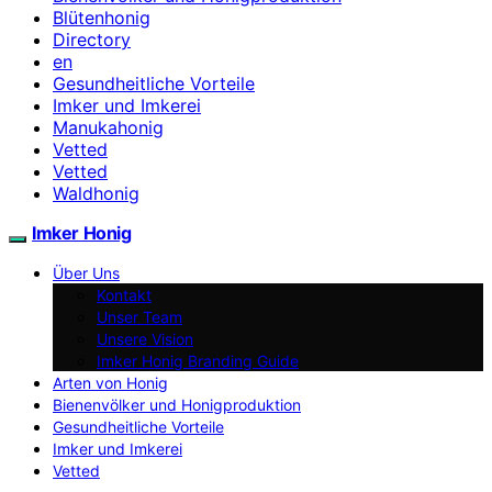
Blütenhonig
Directory
en
Gesundheitliche Vorteile
Imker und Imkerei
Manukahonig
Vetted
Vetted
Waldhonig
Imker Honig
Über Uns
Kontakt
Unser Team
Unsere Vision
Imker Honig Branding Guide
Arten von Honig
Bienenvölker und Honigproduktion
Gesundheitliche Vorteile
Imker und Imkerei
Vetted