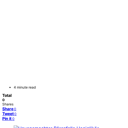
4 minute read
Total
0
Shares
Share
0
Tweet
0
Pin it
0