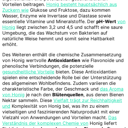
Vorteilen beitragen.
Honig besteht hauptsächlich aus
Zuckern wie
Glukose und Fruktose, dazu kommen
Wasser, Enzyme wie Invertase und Diastase sowie
essentielle Vitamine und Mineralstoffe. Der
pH-Wert
von
Honig
liegt zwischen 3,2 und 4,5 und schafft eine saure
Umgebung, die das Wachstum von Bakterien auf
natürliche Weise hemmt und somit seine Haltbarkeit
erhöht.
Des Weiteren enthält die chemische Zusammensetzung
von Honig wertvolle
Antioxidantien
wie Flavonoide und
phenolische Verbindungen, die potenzielle
gesundheitliche Vorteile
bieten. Diese Antioxidantien
spielen eine entscheidende Rolle bei der Unterstützung
des allgemeinen Wohlbefindens. Zudem variieren die
charakteristische Farbe, der Geschmack und
das Aroma
von Honig
je nach den
Blütenquellen
, aus denen Bienen
Nektar sammeln. Diese
Vielfalt trägt zur Reichhaltigkeit
und
Komplexität von Honig bei, was ihn zu einem
vielseitigen und faszinierenden Naturprodukt mit einer
Vielzahl von Anwendungen und Vorteilen macht.
Das
Verständnis der komplexen Chemie von
Honig liefert