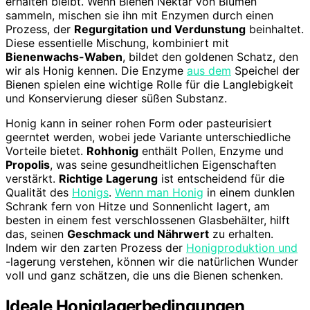
erhalten bleibt. Wenn Bienen Nektar von Blumen
sammeln, mischen sie ihn mit Enzymen durch einen
Prozess, der
Regurgitation und Verdunstung
beinhaltet.
Diese essentielle Mischung, kombiniert mit
Bienenwachs-Waben
, bildet den goldenen Schatz, den
wir als Honig kennen. Die Enzyme
aus dem
Speichel der
Bienen spielen eine wichtige Rolle für die Langlebigkeit
und Konservierung dieser süßen Substanz.
Honig kann in seiner rohen Form oder pasteurisiert
geerntet werden, wobei jede Variante unterschiedliche
Vorteile bietet.
Rohhonig
enthält Pollen, Enzyme und
Propolis
, was seine gesundheitlichen Eigenschaften
verstärkt.
Richtige Lagerung
ist entscheidend für die
Qualität des
Honigs
.
Wenn man Honig
in einem dunklen
Schrank fern von Hitze und Sonnenlicht lagert, am
besten in einem fest verschlossenen Glasbehälter, hilft
das, seinen
Geschmack und Nährwert
zu erhalten.
Indem wir den zarten Prozess der
Honigproduktion und
-lagerung verstehen, können wir die natürlichen Wunder
voll und ganz schätzen, die uns die Bienen schenken.
Ideale Honiglagerbedingungen