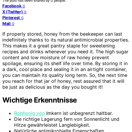
The post has been shared by
0
people.
Facebook
0
X (Twitter)
0
Pinterest
0
Mail
0
If properly stored, honey from the beekeeper can last
indefinitely thanks to its natural antimicrobial properties.
This makes it a great pantry staple for sweetening
recipes and drinks whenever you need it. The high sugar
content and low moisture of raw honey prevent
spoilage, ensuring its shelf life over time. By storing it in
a dark, cool place and sealing it in an airtight container,
you can maintain its quality long term. So, the next time
you reach for that jar of honey, rest assured that it will
be just as delicious as the day you bought it!
Wichtige Erkenntnisse
Rohhonig von
Imkern ist unbegrenzt haltbar.
Die richtige Lagerung fern von Sonnenlicht und
Hitze gewährleistet Langlebigkeit.
Natürliche antimikrobielle Eigenschaften