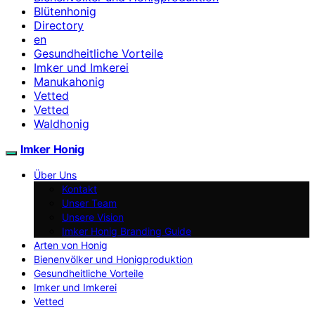
Blütenhonig
Directory
en
Gesundheitliche Vorteile
Imker und Imkerei
Manukahonig
Vetted
Vetted
Waldhonig
Imker Honig
Über Uns
Kontakt
Unser Team
Unsere Vision
Imker Honig Branding Guide
Arten von Honig
Bienenvölker und Honigproduktion
Gesundheitliche Vorteile
Imker und Imkerei
Vetted