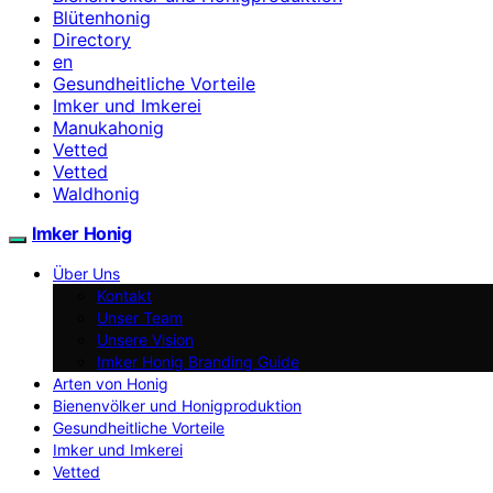
Blütenhonig
Directory
en
Gesundheitliche Vorteile
Imker und Imkerei
Manukahonig
Vetted
Vetted
Waldhonig
Imker Honig
Über Uns
Kontakt
Unser Team
Unsere Vision
Imker Honig Branding Guide
Arten von Honig
Bienenvölker und Honigproduktion
Gesundheitliche Vorteile
Imker und Imkerei
Vetted