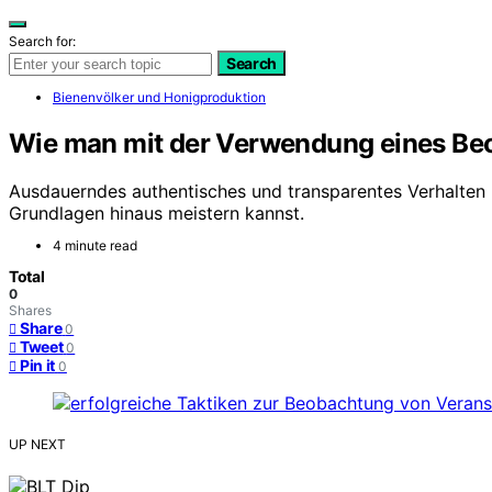
Search for:
Search
Bienenvölker und Honigproduktion
Wie man mit der Verwendung eines Beo
Ausdauerndes authentisches und transparentes Verhalten 
Grundlagen hinaus meistern kannst.
4 minute read
Total
0
Shares
Share
0
Tweet
0
Pin it
0
UP NEXT