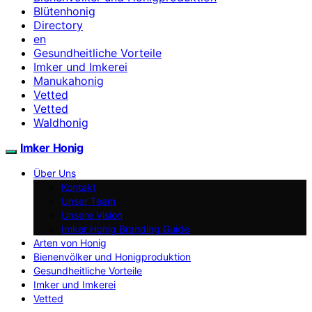
Blütenhonig
Directory
en
Gesundheitliche Vorteile
Imker und Imkerei
Manukahonig
Vetted
Vetted
Waldhonig
Imker Honig
Über Uns
Kontakt
Unser Team
Unsere Vision
Imker Honig Branding Guide
Arten von Honig
Bienenvölker und Honigproduktion
Gesundheitliche Vorteile
Imker und Imkerei
Vetted