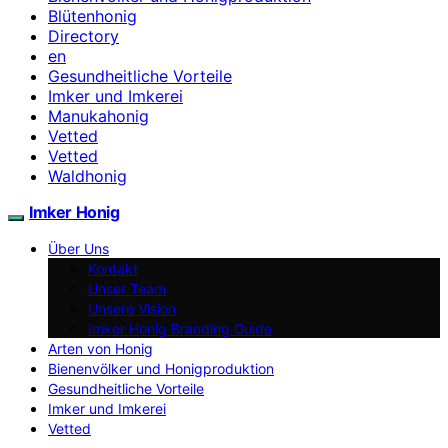
Blütenhonig
Directory
en
Gesundheitliche Vorteile
Imker und Imkerei
Manukahonig
Vetted
Vetted
Waldhonig
Imker Honig
Über Uns
Kontakt
Unser Team
Unsere Vision
Imker Honig Branding Guide
Arten von Honig
Bienenvölker und Honigproduktion
Gesundheitliche Vorteile
Imker und Imkerei
Vetted