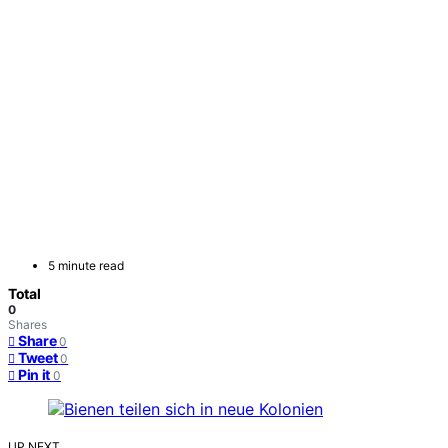
5 minute read
Total
0
Shares
Share
0
Tweet
0
Pin it
0
UP NEXT