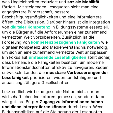
was Ungleichheiten reduziert und
soziale Mobilität
fördert. Mit steigenden Lesequoten sieht man eine
engagiertere Bürgerschaft, bessere
Beschäftigungsmöglichkeiten und eine informiertere
öffentliche Diskussion. Darüber hinaus ist die Integration
von
digitaler Kompetenz
in Bildungssysteme essenziell,
um die Bürger auf die Anforderungen einer zunehmend
vernetzten Welt vorzubereiten. Zusätzlich ist die
Förderung von
kompetenzbezogenen Fähigkeiten
wie
digitaler Kompetenz und Medienverständnis notwendig,
um sich an eine zunehmend vernetzte Welt anzupassen.
Ein Fokus auf
umfassende Lesefähigkeiten
stellt sicher,
dass Lernende die Fähigkeiten besitzen, um moderne
Informationslandschaften effektiv zu navigieren. Zudem
entwickeln Länder, die
messbare Verbesserungen der
Lesefähigkeit
priorisieren, widerstandsfähigere und
anpassungsfähigere Gesellschaften.
Letztendlich wird eine gesunde Nation nicht nur an
wirtschaftlichen Indikatoren gemessen, sondern daran,
wie gut ihre Bürger
Zugang zu Informationen haben
und diese interpretieren können
durch Lesen. Wenn
Bildungspolitiken auf die Steigerung der Lesequoten