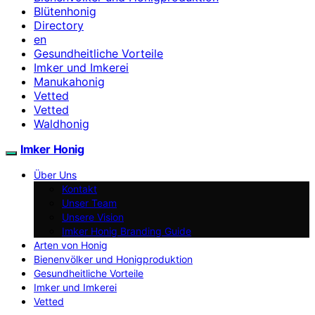
Blütenhonig
Directory
en
Gesundheitliche Vorteile
Imker und Imkerei
Manukahonig
Vetted
Vetted
Waldhonig
Imker Honig
Über Uns
Kontakt
Unser Team
Unsere Vision
Imker Honig Branding Guide
Arten von Honig
Bienenvölker und Honigproduktion
Gesundheitliche Vorteile
Imker und Imkerei
Vetted