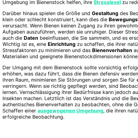
Umgebung im Bienenstock helfen, ihre
Stresslevel
zu redu
Darüber hinaus spielen die Größe und
Gestaltung
des Beob
klein oder schlecht konstruiert, kann dies die
Bewegungsf
verursacht. Wenn Bienen keinen Zugang zu ihren gewohn
Aufgaben auszuführen, werden sie unruhiger. Dieser Stress
auch die
Daten
beeinflussen, die Sie sammeln, und es ersch
Wichtig ist es, eine
Einrichtung
zu schaffen, die ihrer na
Stressfaktoren zu minimieren und das
Bienenverhalten
au
Materialien und geeignete Bienenstockdimensionen können
Der Umgang mit dem Bienenstock sollte vorsichtig erfolg
erhöhen, was dazu führt, dass die Bienen defensiv werde
ihren Raum, minimieren Sie Störungen und sorgen Sie für 
verringern. Wenn sie richtig gepflegt werden, sind Beob
lernen. Vernachlässigung ihrer Bedürfnisse kann jedoch aus
Insekten machen. Letztlich ist das Verständnis und die Be
authentisches Bienenverhalten zu beobachten, ohne die G
Schaffen einer
ausgewogenen Umgebung
, die ihren nat
erfolgreiche Beobachtung.