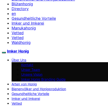
Blütenhonig
Directory
en
Gesundheitliche Vorteile
Imker und Imkerei
Manukahonig
Vetted
Vetted
Waldhonig
Imker Honig
Über Uns
Kontakt
Unser Team
Unsere Vision
Imker Honig Branding Guide
Arten von Honig
Bienenvölker und Honigproduktion
Gesundheitliche Vorteile
Imker und Imkerei
Vetted