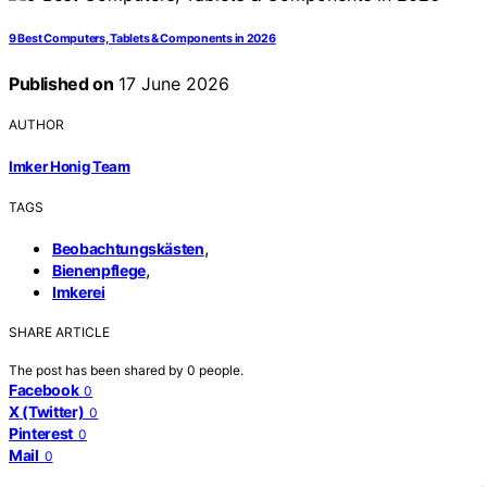
9 Best Computers, Tablets & Components in 2026
Published on
17 June 2026
AUTHOR
Imker Honig Team
TAGS
,
Beobachtungskästen
,
Bienenpflege
Imkerei
SHARE ARTICLE
The post has been shared by
0
people.
Facebook
0
X (Twitter)
0
Pinterest
0
Mail
0