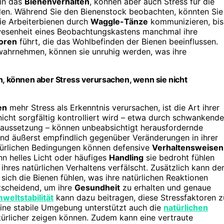
 in das
Bienenverhalten
, können aber auch Stress für die
rden. Während Sie den Bienenstock beobachten, könnten Sie
ie Arbeiterbienen durch
Waggle-Tänze
kommunizieren, bis
Anwesenheit eines Beobachtungskastens manchmal ihre
toren
führt, die das Wohlbefinden der Bienen beeinflussen.
rnehmen, können sie unruhig werden, was ihre
 können aber Stress verursachen, wenn sie nicht
en
mehr Stress als Erkenntnis verursachen, ist die Art ihrer
icht sorgfältig kontrolliert wird – etwa durch schwankende
taussetzung – können unbeabsichtigt herausfordernde
ind äußerst empfindlich gegenüber Veränderungen in ihrer
türlichen Bedingungen können defensive
Verhaltensweisen
nn helles Licht oder häufiges
Handling
sie bedroht fühlen
ihres natürlichen Verhaltens verfälscht. Zusätzlich kann de
ich die Bienen fühlen, was ihre natürlichen Reaktionen
tscheidend, um ihre
Gesundheit
zu erhalten und genaue
weltstabilität
kann dazu beitragen, diese Stressfaktoren z
 Eine stabile Umgebung unterstützt auch die
natürlichen
türlicher zeigen können. Zudem kann eine vertraute