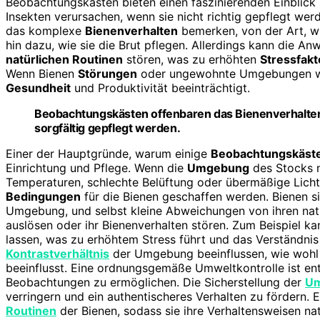
Beobachtungskästen bieten einen faszinierenden Einblick
Insekten verursachen, wenn sie nicht richtig gepflegt we
das komplexe
Bienenverhalten
bemerken, von der Art, w
hin dazu, wie sie die Brut pflegen. Allerdings kann die 
natürlichen Routinen
stören, was zu erhöhten
Stressfak
Wenn Bienen
Störungen
oder ungewohnte Umgebungen wah
Gesundheit
und Produktivität beeinträchtigt.
Beobachtungskästen offenbaren das Bienenverhalten,
sorgfältig gepflegt werden.
Einer der Hauptgründe, warum einige
Beobachtungskäst
Einrichtung und Pflege. Wenn die
Umgebung
des Stocks n
Temperaturen, schlechte Belüftung oder übermäßige Lich
Bedingungen
für die Bienen geschaffen werden. Bienen s
Umgebung, und selbst kleine Abweichungen von ihren na
auslösen oder ihr Bienenverhalten stören. Zum Beispiel ka
lassen, was zu erhöhtem Stress führt und das Verständnis 
Kontrastverhältnis
der Umgebung beeinflussen, wie wohl s
beeinflusst. Eine ordnungsgemäße Umweltkontrolle ist en
Beobachtungen zu ermöglichen. Die Sicherstellung der
Um
verringern und ein authentischeres Verhalten zu fördern.
Routinen
der Bienen, sodass sie ihre Verhaltensweisen na