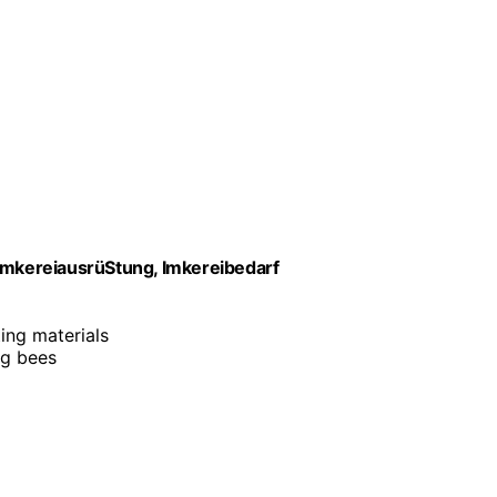
mkereiausrüStung, Imkereibedarf
ting materials
ng bees