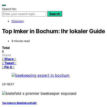
Search for:
Search
Directory
Top Imker in Bochum: Ihr lokaler Guide
8 minute read
Total
0
Shares
Share
0
Tweet
0
Pin it
0
UP NEXT
Top Imker in Bielefeld enthüllt