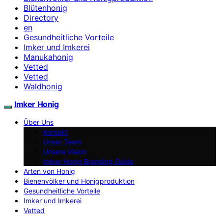
Blütenhonig
Directory
en
Gesundheitliche Vorteile
Imker und Imkerei
Manukahonig
Vetted
Vetted
Waldhonig
Imker Honig
Über Uns
Kontakt
Unser Team
Unsere Vision
Imker Honig Branding Guide
Arten von Honig
Bienenvölker und Honigproduktion
Gesundheitliche Vorteile
Imker und Imkerei
Vetted