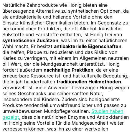
Natürliche Zahnprodukte wie Honig bieten eine
überzeugende Alternative zu synthetischen Optionen, da
sie antibakterielle und heilende Vorteile ohne den
Einsatz künstlicher Chemikalien bieten. Im Gegensatz zu
herkömmlichen Produkten, die oft Alkohol, künstliche
Süßstoffe und Farbstoffe enthalten, ist Honig frei von
synthetischen Zusätzen
, was ihn zu einer natürlicheren
Wahl macht. Er besitzt
antibakterielle Eigenschaften
,
die helfen, Plaque zu reduzieren und das Risiko von
Karies zu verringern, mit einem im Allgemeinen neutralen
pH-Wert, der die Mundgesundheit unterstützt. Honig
fördert außerdem
nachhaltige Praktiken
, da er eine
erneuerbare Ressource ist, und hat kulturelle Bedeutung,
die in jahrhundertealten
traditionellen Heilmethoden
verwurzelt ist. Viele Anwender bevorzugen Honig wegen
seines Geschmacks und seiner sanften Natur,
insbesondere bei Kindern. Zudem sind honigbasierte
Produkte tendenziell umweltfreundlicher und passen zu
umweltbewussten Mundpflegeroutinen.
Studien haben
gezeigt
, dass die natürlichen Enzyme und Antioxidantien
im Honig seine Vorteile für die Mundgesundheit weiter
verbessern können, was ihn zu einer wertvollen