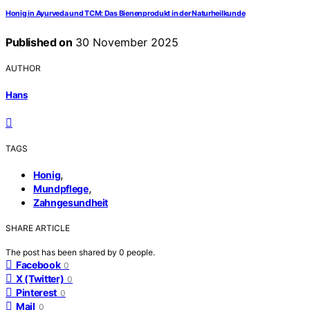
Honig in Ayurveda und TCM: Das Bienenprodukt in der Naturheilkunde
Published on
30 November 2025
AUTHOR
Hans
TAGS
,
Honig
,
Mundpflege
Zahngesundheit
SHARE ARTICLE
The post has been shared by
0
people.
Facebook
0
X (Twitter)
0
Pinterest
0
Mail
0