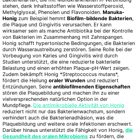
stehen, dank Inhaltsstoffen wie Wasserstoffperoxid,
Methylglyoxal, Phenolen und Flavonoiden.
Manuka-
Honig
zum Beispiel hemmt
Biofilm-bildende Bakterien
,
die Plaque und Gingivitis verursachen. Er kann
wirksamer sein als manche Antibiotika bei der Kontrolle
von Bakterien im Zusammenhang mit Zahnspangen.
Honig schafft hypertonische Bedingungen, die Bakterien
durch Wasseraustreibung zerstören. Seine Rolle bei der
Vorbeugung von Karies und Gingivitis wird durch
Studien unterstützt, die eine reduzierte bakterielle
Belastung und einen erhöhten Plaque-pH-Wert zeigen.
Zudem bekämpft Honig *Streptococcus mutans*,
fördert die Heilung
oraler Wunden
und reduziert
Entzündungen. Seine
antibiofilmenden Eigenschaften
stören die Plaquebildung und machen ihn zu einer
vielversprechenden natürlichen Option in der
Mundpflege.
Die antimikrobielle Aktivität von Honig
reduziert nicht nur das Bakterienwachstum, sondern
verhindert auch die Bakterienadhäsion, was die
Plaquebildung und weitere orale Infektionen erschwert.
Darüber hinaus unterstützt die Fähigkeit von Honig,
die
Gesundheit des oralen Mikrobioms
zu fördern, die