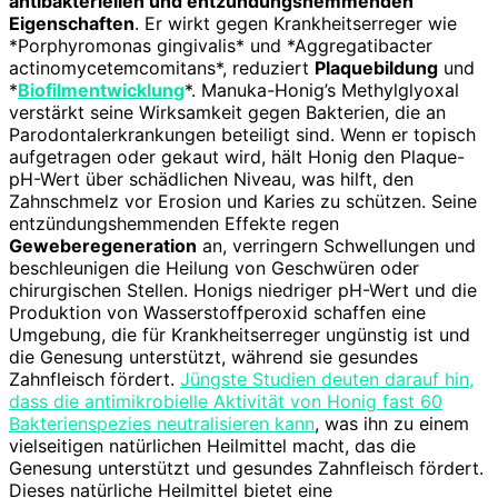
antibakteriellen und entzündungshemmenden
Eigenschaften
. Er wirkt gegen Krankheitserreger wie
*Porphyromonas gingivalis* und *Aggregatibacter
actinomycetemcomitans*, reduziert
Plaquebildung
und
*
Biofilmentwicklung
*. Manuka-Honig’s Methylglyoxal
verstärkt seine Wirksamkeit gegen Bakterien, die an
Parodontalerkrankungen beteiligt sind. Wenn er topisch
aufgetragen oder gekaut wird, hält Honig den Plaque-
pH-Wert über schädlichen Niveau, was hilft, den
Zahnschmelz vor Erosion und Karies zu schützen. Seine
entzündungshemmenden Effekte regen
Geweberegeneration
an, verringern Schwellungen und
beschleunigen die Heilung von Geschwüren oder
chirurgischen Stellen. Honigs niedriger pH-Wert und die
Produktion von Wasserstoffperoxid schaffen eine
Umgebung, die für Krankheitserreger ungünstig ist und
die Genesung unterstützt, während sie gesundes
Zahnfleisch fördert.
Jüngste Studien deuten darauf hin,
dass die antimikrobielle Aktivität von Honig fast 60
Bakterienspezies neutralisieren kann
, was ihn zu einem
vielseitigen natürlichen Heilmittel macht, das die
Genesung unterstützt und gesundes Zahnfleisch fördert.
Dieses natürliche Heilmittel bietet eine