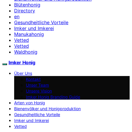
Blütenhonig
Directory
en
Gesundheitliche Vorteile
Imker und Imkerei
Manukahonig
Vetted
Vetted
Waldhonig
Imker Honig
Über Uns
Kontakt
Unser Team
Unsere Vision
Imker Honig Branding Guide
Arten von Honig
Bienenvölker und Honigproduktion
Gesundheitliche Vorteile
Imker und Imkerei
Vetted