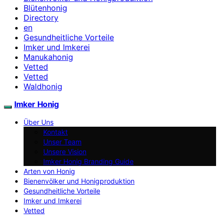
Blütenhonig
Directory
en
Gesundheitliche Vorteile
Imker und Imkerei
Manukahonig
Vetted
Vetted
Waldhonig
Imker Honig
Über Uns
Kontakt
Unser Team
Unsere Vision
Imker Honig Branding Guide
Arten von Honig
Bienenvölker und Honigproduktion
Gesundheitliche Vorteile
Imker und Imkerei
Vetted