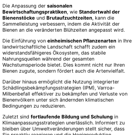
Die Anpassung der
saisonalen
Bewirtschaftungspraktiken
, wie
Standortwahl der
Bienenstöcke
und
Brutaufzuchtzeiten
, kann die
Sammelleistung verbessern, indem die Aktivität der
Bienen an die veränderten Blühzeiten angepasst wird.
Die Einführung von
einheimischen Pflanzenarten
in Ihre
landwirtschaftliche Landschaft schafft zudem ein
widerstandsfähigeres Ökosystem, das stabile
Nahrungsquellen während der gesamten
Wachstumsperiode bietet. Dies kommt nicht nur Ihren
Bienen zugute, sondern fördert auch die Artenvielfalt.
Darüber hinaus ermöglicht die Nutzung integrierter
Schädlingsbekämpfungsstrategien (IPM), Varroa-
Milbenbefall effektiver zu bekämpfen und Verluste von
Bienenvölkern unter sich ändernden klimatischen
Bedingungen zu reduzieren.
Zuletzt sind
fortlaufende Bildung und Schulung
in
Klimaanpassungsstrategien unerlässlich. Informiert zu
bleiben über Umweltveränderungen stellt sicher, dass
Sie proaktiv reagieren und die Honigproduktion