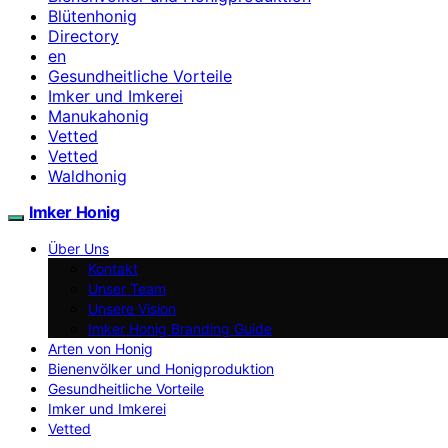
Blütenhonig
Directory
en
Gesundheitliche Vorteile
Imker und Imkerei
Manukahonig
Vetted
Vetted
Waldhonig
Imker Honig
Über Uns
Kontakt
Unser Team
Unsere Vision
Imker Honig Branding Guide
Arten von Honig
Bienenvölker und Honigproduktion
Gesundheitliche Vorteile
Imker und Imkerei
Vetted