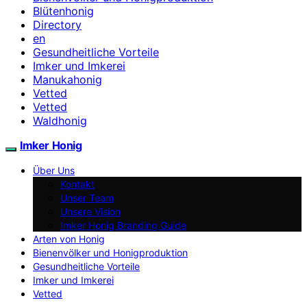
Blütenhonig
Directory
en
Gesundheitliche Vorteile
Imker und Imkerei
Manukahonig
Vetted
Vetted
Waldhonig
Imker Honig
Über Uns
Kontakt
Unser Team
Unsere Vision
Imker Honig Branding Guide
Arten von Honig
Bienenvölker und Honigproduktion
Gesundheitliche Vorteile
Imker und Imkerei
Vetted