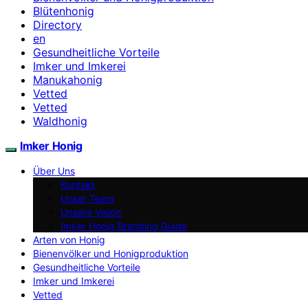
Blütenhonig
Directory
en
Gesundheitliche Vorteile
Imker und Imkerei
Manukahonig
Vetted
Vetted
Waldhonig
Imker Honig
Über Uns
Kontakt
Unser Team
Unsere Vision
Imker Honig Branding Guide
Arten von Honig
Bienenvölker und Honigproduktion
Gesundheitliche Vorteile
Imker und Imkerei
Vetted