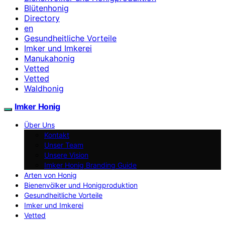
Blütenhonig
Directory
en
Gesundheitliche Vorteile
Imker und Imkerei
Manukahonig
Vetted
Vetted
Waldhonig
Imker Honig
Über Uns
Kontakt
Unser Team
Unsere Vision
Imker Honig Branding Guide
Arten von Honig
Bienenvölker und Honigproduktion
Gesundheitliche Vorteile
Imker und Imkerei
Vetted