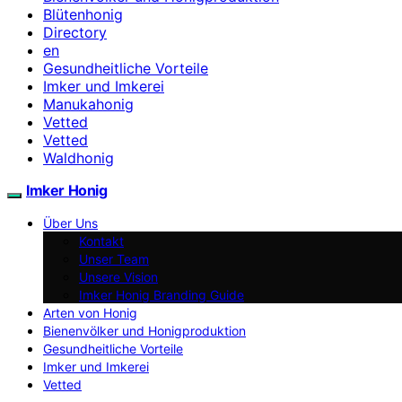
Blütenhonig
Directory
en
Gesundheitliche Vorteile
Imker und Imkerei
Manukahonig
Vetted
Vetted
Waldhonig
Imker Honig
Über Uns
Kontakt
Unser Team
Unsere Vision
Imker Honig Branding Guide
Arten von Honig
Bienenvölker und Honigproduktion
Gesundheitliche Vorteile
Imker und Imkerei
Vetted