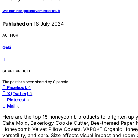
Wie man Honig direkt vom Imker kauft
Published on
18 July 2024
AUTHOR
Gabi
SHARE ARTICLE
The post has been shared by
0
people.
Facebook
0
X (Twitter)
0
Pinterest
0
Mail
0
Here are the top 15 honeycomb products to brighten up
Cake Mold, Bakerlogy Cookie Cutter, Bee-themed Paper N
Honeycomb Velvet Pillow Covers, VAPOKF Organic Honeyco
versatility, and care. Size affects visual impact and room