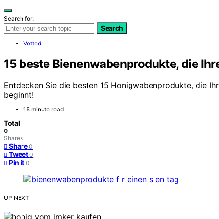
Search for:
Search
Vetted
15 beste Bienenwabenprodukte, die Ih
Entdecken Sie die besten 15 Honigwabenprodukte, die Ihre
beginnt!
15 minute read
Total
0
Shares
Share
0
Tweet
0
Pin it
0
UP NEXT