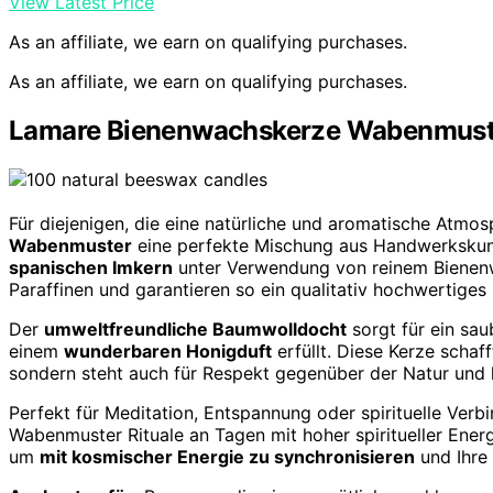
View Latest Price
As an affiliate, we earn on qualifying purchases.
As an affiliate, we earn on qualifying purchases.
Lamare Bienenwachskerze Wabenmuster
Für diejenigen, die eine natürliche und aromatische Atmos
Wabenmuster
eine perfekte Mischung aus Handwerkskun
spanischen Imkern
unter Verwendung von reinem Bienenw
Paraffinen und garantieren so ein qualitativ hochwertiges
Der
umweltfreundliche Baumwolldocht
sorgt für ein sau
einem
wunderbaren Honigduft
erfüllt. Diese Kerze scha
sondern steht auch für Respekt gegenüber der Natur und 
Perfekt für Meditation, Entspannung oder spirituelle Ver
Wabenmuster Rituale an Tagen mit hoher spiritueller Ener
um
mit kosmischer Energie zu synchronisieren
und Ihre