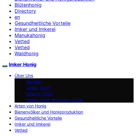
Blütenhonig
Directory
en
Gesundheitliche Vorteile
Imker und Imkerei
Manukahonig
Vetted
Vetted
Waldhonig
Imker Honig
Über Uns
Kontakt
Unser Team
Unsere Vision
Imker Honig Branding Guide
Arten von Honig
Bienenvölker und Honigproduktion
Gesundheitliche Vorteile
Imker und Imkerei
Vetted