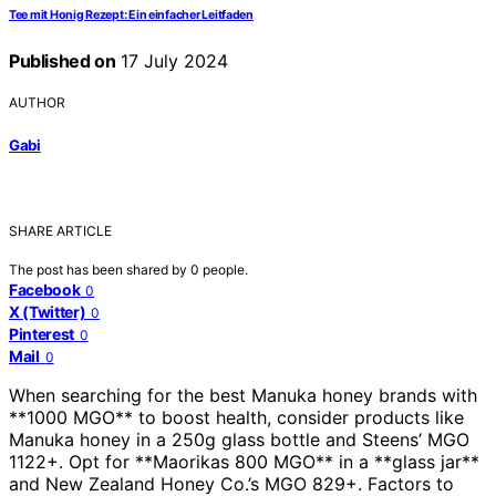
Tee mit Honig Rezept: Ein einfacher Leitfaden
Published on
17 July 2024
AUTHOR
Gabi
SHARE ARTICLE
The post has been shared by
0
people.
Facebook
0
X (Twitter)
0
Pinterest
0
Mail
0
When searching for the best Manuka honey brands with
**1000 MGO** to boost health, consider products like
Manuka honey in a 250g glass bottle and Steens’ MGO
1122+. Opt for **Maorikas 800 MGO** in a **glass jar**
and New Zealand Honey Co.’s MGO 829+. Factors to