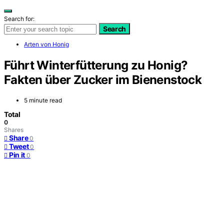
Search for:
Search
Arten von Honig
Führt Winterfütterung zu Honig?
Fakten über Zucker im Bienenstock
5 minute read
Total
0
Shares
Share
0
Tweet
0
Pin it
0