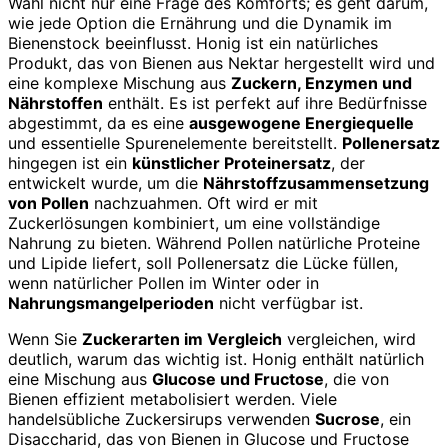
Wahl nicht nur eine Frage des Komforts; es geht darum,
wie jede Option die Ernährung und die Dynamik im
Bienenstock beeinflusst. Honig ist ein natürliches
Produkt, das von Bienen aus Nektar hergestellt wird und
eine komplexe Mischung aus
Zuckern, Enzymen und
Nährstoffen
enthält. Es ist perfekt auf ihre Bedürfnisse
abgestimmt, da es eine
ausgewogene Energiequelle
und essentielle Spurenelemente bereitstellt.
Pollenersatz
hingegen ist ein
künstlicher Proteinersatz
, der
entwickelt wurde, um die
Nährstoffzusammensetzung
von Pollen
nachzuahmen. Oft wird er mit
Zuckerlösungen kombiniert, um eine vollständige
Nahrung zu bieten. Während Pollen natürliche Proteine
und Lipide liefert, soll Pollenersatz die Lücke füllen,
wenn natürlicher Pollen im Winter oder in
Nahrungsmangelperioden
nicht verfügbar ist.
Wenn Sie
Zuckerarten im Vergleich
vergleichen, wird
deutlich, warum das wichtig ist. Honig enthält natürlich
eine Mischung aus
Glucose und Fructose
, die von
Bienen effizient metabolisiert werden. Viele
handelsübliche Zuckersirups verwenden
Sucrose
, ein
Disaccharid, das von Bienen in Glucose und Fructose