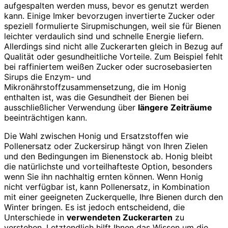
aufgespalten werden muss, bevor es genutzt werden
kann. Einige Imker bevorzugen invertierte Zucker oder
speziell formulierte Sirupmischungen, weil sie für Bienen
leichter verdaulich sind und schnelle Energie liefern.
Allerdings sind nicht alle Zuckerarten gleich in Bezug auf
Qualität oder gesundheitliche Vorteile. Zum Beispiel fehlt
bei raffiniertem weißen Zucker oder sucrosebasierten
Sirups die Enzym- und
Mikronährstoffzusammensetzung, die im Honig
enthalten ist, was die Gesundheit der Bienen bei
ausschließlicher Verwendung über
längere Zeiträume
beeinträchtigen kann.
Die Wahl zwischen Honig und Ersatzstoffen wie
Pollenersatz oder Zuckersirup hängt von Ihren Zielen
und den Bedingungen im Bienenstock ab. Honig bleibt
die natürlichste und vorteilhafteste Option, besonders
wenn Sie ihn nachhaltig ernten können. Wenn Honig
nicht verfügbar ist, kann Pollenersatz, in Kombination
mit einer geeigneten Zuckerquelle, Ihre Bienen durch den
Winter bringen. Es ist jedoch entscheidend, die
Unterschiede in
verwendeten Zuckerarten
zu
verstehen. Letztendlich hilft Ihnen das Wissen um die