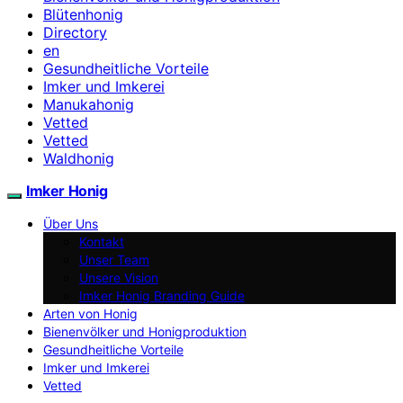
Blütenhonig
Directory
en
Gesundheitliche Vorteile
Imker und Imkerei
Manukahonig
Vetted
Vetted
Waldhonig
Imker Honig
Über Uns
Kontakt
Unser Team
Unsere Vision
Imker Honig Branding Guide
Arten von Honig
Bienenvölker und Honigproduktion
Gesundheitliche Vorteile
Imker und Imkerei
Vetted