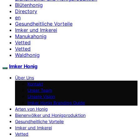
Blütenhonig
Directory
en
Gesundheitliche Vorteile
Imker und Imkerei
Manukahonig
Vetted
Vetted
Waldhonig
Imker Honig
Über Uns
Kontakt
Unser Team
Unsere Vision
Imker Honig Branding Guide
Arten von Honig
Bienenvölker und Honigproduktion
Gesundheitliche Vorteile
Imker und Imkerei
Vetted