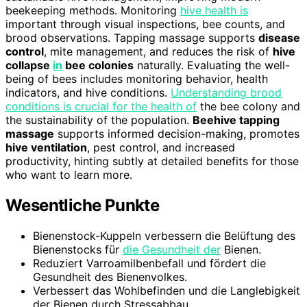
beekeeping methods. Monitoring
hive health is
important through visual inspections, bee counts, and
brood observations. Tapping massage supports
disease
control
, mite management, and reduces the risk of
hive
collapse
in
bee colonies
naturally. Evaluating the well-
being of bees includes monitoring behavior, health
indicators, and hive conditions.
Understanding brood
conditions is crucial for the health of
the bee colony and
the sustainability of the population.
Beehive tapping
massage
supports informed decision-making, promotes
hive ventilation
, pest control, and increased
productivity, hinting subtly at detailed benefits for those
who want to learn more.
Wesentliche Punkte
Bienenstock-Kuppeln verbessern die Belüftung des
Bienenstocks für
die Gesundheit der
Bienen.
Reduziert Varroamilbenbefall und fördert die
Gesundheit des Bienenvolkes.
Verbessert das Wohlbefinden und die Langlebigkeit
der Bienen durch Stressabbau.