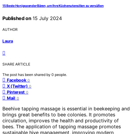
15 Beste Honigspender Bären, um Ihre Küchenutensilien zu versüßen
Published on
15 July 2024
AUTHOR
Laura
SHARE ARTICLE
The post has been shared by
0
people.
Facebook
0
X (Twitter)
0
Pinterest
0
Mail
0
Beehive tapping massage is essential in beekeeping and
brings great benefits to bee colonies. It promotes
circulation, improves the health and productivity of
bees. The application of tapping massage promotes
sustainable hive management, improving modern