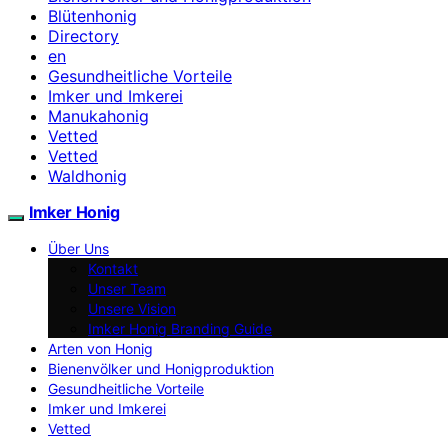
Blütenhonig
Directory
en
Gesundheitliche Vorteile
Imker und Imkerei
Manukahonig
Vetted
Vetted
Waldhonig
Imker Honig
Über Uns
Kontakt
Unser Team
Unsere Vision
Imker Honig Branding Guide
Arten von Honig
Bienenvölker und Honigproduktion
Gesundheitliche Vorteile
Imker und Imkerei
Vetted