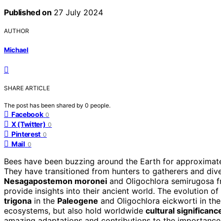
Published on
27 July 2024
AUTHOR
Michael
SHARE ARTICLE
The post has been shared by
0
people.
Facebook
0
X (Twitter)
0
Pinterest
0
Mail
0
Bees have been buzzing around the Earth for approximat
They have transitioned from hunters to gatherers and divers
Nesagapostemon moronei
and Oligochlora semirugosa f
provide insights into their ancient world. The evolution o
trigona
in the
Paleogene
and Oligochlora eickworti in th
ecosystems, but also hold worldwide
cultural significanc
amazing adaptations and contributions to the importance 