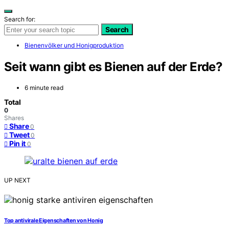
Search for:
Search
Bienenvölker und Honigproduktion
Seit wann gibt es Bienen auf der Erde?
6 minute read
Total
0
Shares
Share
0
Tweet
0
Pin it
0
UP NEXT
Top antivirale Eigenschaften von Honig