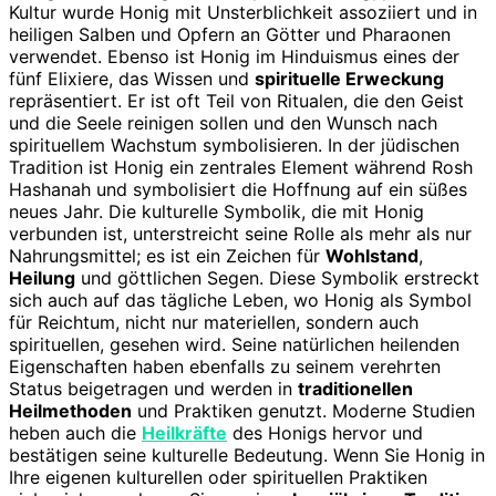
Kultur wurde Honig mit Unsterblichkeit assoziiert und in
heiligen Salben und Opfern an Götter und Pharaonen
verwendet. Ebenso ist Honig im Hinduismus eines der
fünf Elixiere, das Wissen und
spirituelle Erweckung
repräsentiert. Er ist oft Teil von Ritualen, die den Geist
und die Seele reinigen sollen und den Wunsch nach
spirituellem Wachstum symbolisieren. In der jüdischen
Tradition ist Honig ein zentrales Element während Rosh
Hashanah und symbolisiert die Hoffnung auf ein süßes
neues Jahr. Die kulturelle Symbolik, die mit Honig
verbunden ist, unterstreicht seine Rolle als mehr als nur
Nahrungsmittel; es ist ein Zeichen für
Wohlstand
,
Heilung
und göttlichen Segen. Diese Symbolik erstreckt
sich auch auf das tägliche Leben, wo Honig als Symbol
für Reichtum, nicht nur materiellen, sondern auch
spirituellen, gesehen wird. Seine natürlichen heilenden
Eigenschaften haben ebenfalls zu seinem verehrten
Status beigetragen und werden in
traditionellen
Heilmethoden
und Praktiken genutzt. Moderne Studien
heben auch die
Heilkräfte
des Honigs hervor und
bestätigen seine kulturelle Bedeutung. Wenn Sie Honig in
Ihre eigenen kulturellen oder spirituellen Praktiken