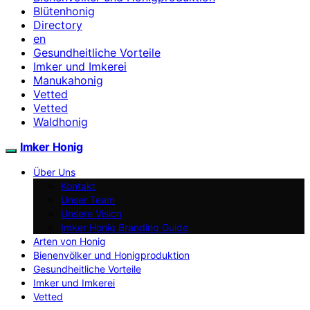
Blütenhonig
Directory
en
Gesundheitliche Vorteile
Imker und Imkerei
Manukahonig
Vetted
Vetted
Waldhonig
Imker Honig
Über Uns
Kontakt
Unser Team
Unsere Vision
Imker Honig Branding Guide
Arten von Honig
Bienenvölker und Honigproduktion
Gesundheitliche Vorteile
Imker und Imkerei
Vetted