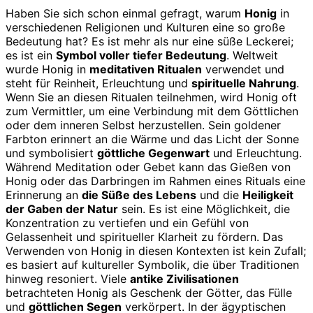
Haben Sie sich schon einmal gefragt, warum
Honig
in
verschiedenen Religionen und Kulturen eine so große
Bedeutung hat? Es ist mehr als nur eine süße Leckerei;
es ist ein
Symbol voller tiefer Bedeutung
. Weltweit
wurde Honig in
meditativen Ritualen
verwendet und
steht für Reinheit, Erleuchtung und
spirituelle Nahrung
.
Wenn Sie an diesen Ritualen teilnehmen, wird Honig oft
zum Vermittler, um eine Verbindung mit dem Göttlichen
oder dem inneren Selbst herzustellen. Sein goldener
Farbton erinnert an die Wärme und das Licht der Sonne
und symbolisiert
göttliche Gegenwart
und Erleuchtung.
Während Meditation oder Gebet kann das Gießen von
Honig oder das Darbringen im Rahmen eines Rituals eine
Erinnerung an
die Süße des Lebens
und die
Heiligkeit
der Gaben der Natur
sein. Es ist eine Möglichkeit, die
Konzentration zu vertiefen und ein Gefühl von
Gelassenheit und spiritueller Klarheit zu fördern. Das
Verwenden von Honig in diesen Kontexten ist kein Zufall;
es basiert auf kultureller Symbolik, die über Traditionen
hinweg resoniert. Viele
antike Zivilisationen
betrachteten Honig als Geschenk der Götter, das Fülle
und
göttlichen Segen
verkörpert. In der ägyptischen