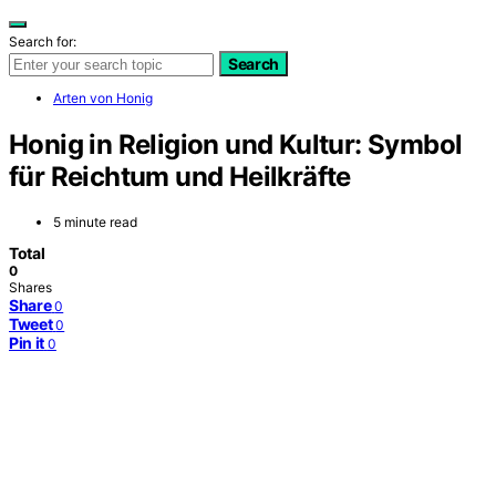
Search for:
Search
Arten von Honig
Honig in Religion und Kultur: Symbol
für Reichtum und Heilkräfte
5 minute read
Total
0
Shares
Share
0
Tweet
0
Pin it
0